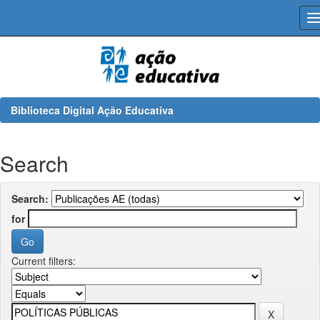
Skip
navigation
Biblioteca Digital Ação Educativa
Search
Search:
for
Current filters: