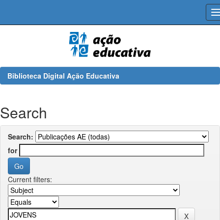
Skip
navigation
Biblioteca Digital Ação Educativa
Search
Search:
for
Current filters: