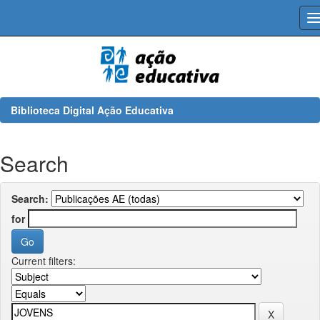
Skip
navigation
Biblioteca Digital Ação Educativa
Search
Search:
for
Current filters: