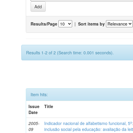
Results/Page
|
Sort items by
Results 1-2 of 2 (Search time: 0.001 seconds).
Item hits:
Issue
Title
Date
2005-
Indicador nacional de alfabetismo funcional, 5º
09
inclusão social pela educação: avaliação da leit