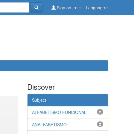
Sign on to:
Language
Discover
Subject
ALFABETISMO FUNCIONAL
2
ANALFABETISMO
2