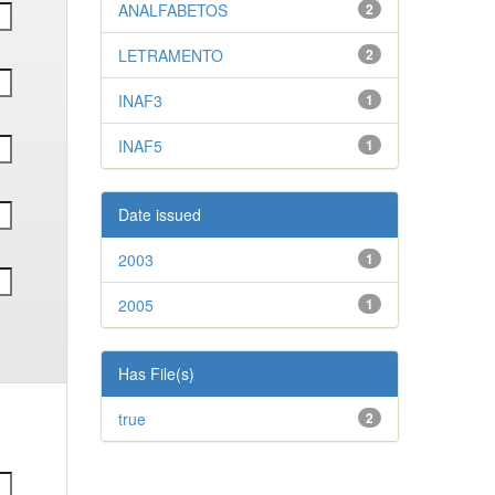
ANALFABETOS
2
LETRAMENTO
2
INAF3
1
INAF5
1
Date issued
2003
1
2005
1
Has File(s)
true
2