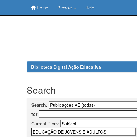
Home
Browse
Help
Skip
navigation
Biblioteca Digital Ação Educativa
Search
Search:
for
Current filters: