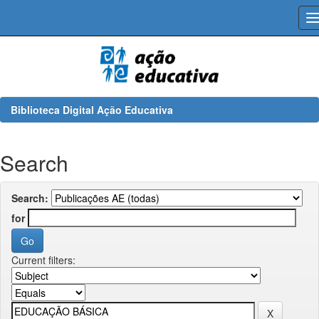
Skip
navigation
Biblioteca Digital Ação Educativa
Search
Search:
for
Current filters: