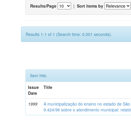
Results/Page
|
Sort items by
Results 1-1 of 1 (Search time: 0.001 seconds).
Item hits:
Issue
Title
Date
1999
A municipalização do ensino no estado de São 
9.424/96 sobre o atendimento municipal: relató