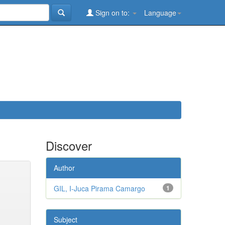
Sign on to:
Language
Discover
Author
GIL, I-Juca Pirama Camargo
1
Subject