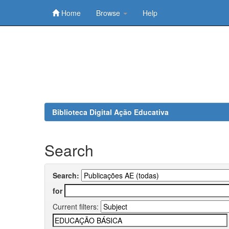
Home
Browse
Help
Skip
navigation
Biblioteca Digital Ação Educativa
Search
Search:
for
Current filters: