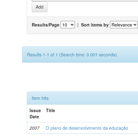
Results/Page
|
Sort items by
Results 1-1 of 1 (Search time: 0.001 seconds).
Item hits:
Issue
Title
Date
2007
O plano de desenvolvimento da educação