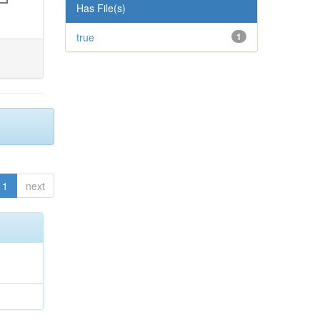
Has File(s)
true
1
1
next