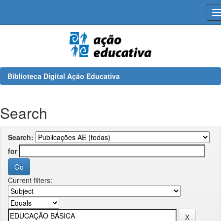
Skip
navigation
Biblioteca Digital Ação Educativa
Search
Search:
for
Current filters: