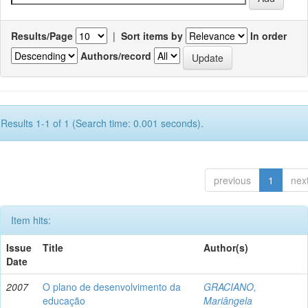
Results/Page
|
Sort items by
In order
Authors/record
Results 1-1 of 1 (Search time: 0.001 seconds).
previous
1
nex
Item hits:
Issue
Title
Author(s)
Date
2007
O plano de desenvolvimento da
GRACIANO,
educação
Mariângela