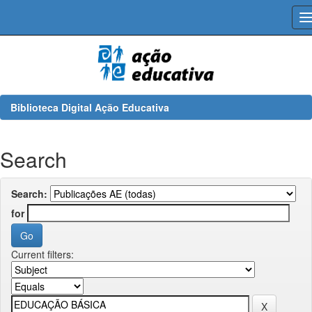
Skip
navigation
Biblioteca Digital Ação Educativa
Search
Search:
for
Current filters: