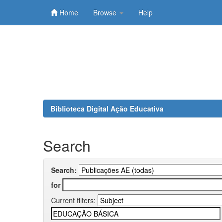
Home
Browse
Help
Skip
navigation
Biblioteca Digital Ação Educativa
Search
Search:
for
Current filters: