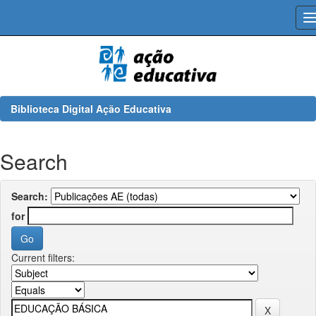
Skip
navigation
Biblioteca Digital Ação Educativa
Search
Search:
for
Current filters: