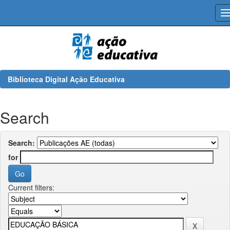
Skip
navigation
Biblioteca Digital Ação Educativa
Search
Search:
for
Current filters: