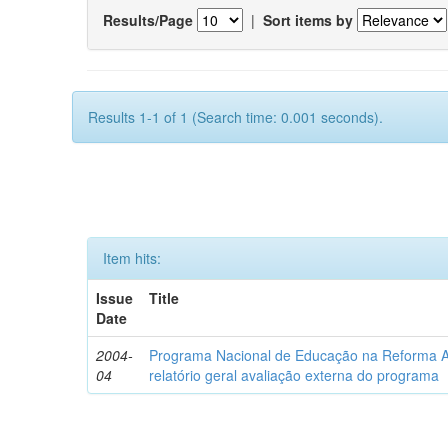
Results/Page
|
Sort items by
Results 1-1 of 1 (Search time: 0.001 seconds).
Item hits:
Issue
Title
Date
2004-
Programa Nacional de Educação na Reforma 
04
relatório geral avaliação externa do programa