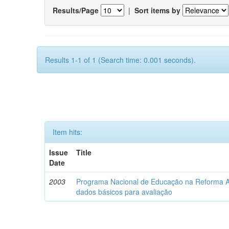
Results/Page
|
Sort items by
Results 1-1 of 1 (Search time: 0.001 seconds).
Item hits:
Issue
Title
Date
2003
Programa Nacional de Educação na Reforma Ag
dados básicos para avaliação