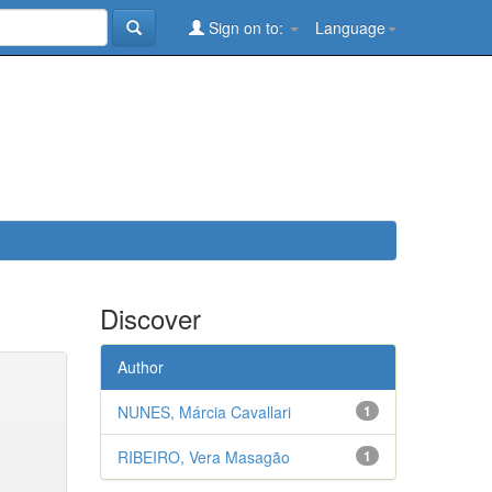
Sign on to:
Language
Discover
Author
NUNES, Márcia Cavallari
1
RIBEIRO, Vera Masagão
1