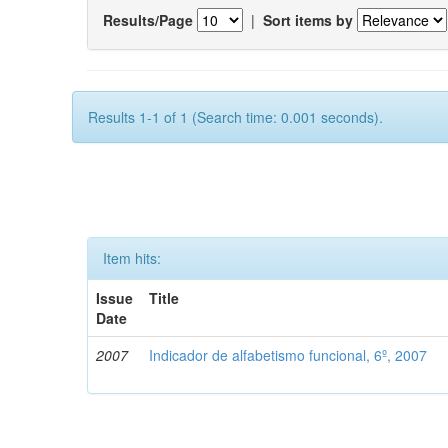
Results/Page
|
Sort items by
Results 1-1 of 1 (Search time: 0.001 seconds).
Item hits:
Issue
Title
Date
2007
Indicador de alfabetismo funcional, 6º, 2007