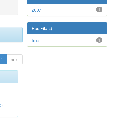
2007
1
Has File(s)
true
1
1
next
ia