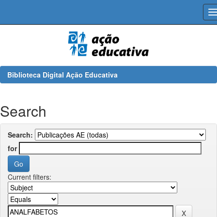
Skip
navigation
Biblioteca Digital Ação Educativa
Search
Search:
for
Current filters: