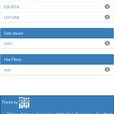
ESCRITA
1
LEITURA
1
Date issued
2007
1
Has File(s)
true
1
Theme by
DSpace Software
Copyright © 2002-2013
Duraspace
-
Feedback