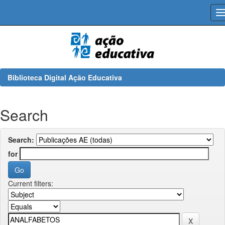
Skip
navigation
Biblioteca Digital Ação Educativa
Search
Search:
for
Current filters: