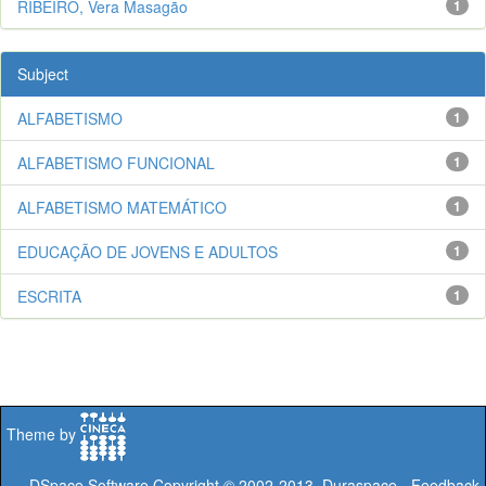
RIBEIRO, Vera Masagão
1
Subject
ALFABETISMO
1
ALFABETISMO FUNCIONAL
1
ALFABETISMO MATEMÁTICO
1
EDUCAÇÃO DE JOVENS E ADULTOS
1
ESCRITA
1
Theme by
DSpace Software
Copyright © 2002-2013
Duraspace
-
Feedback