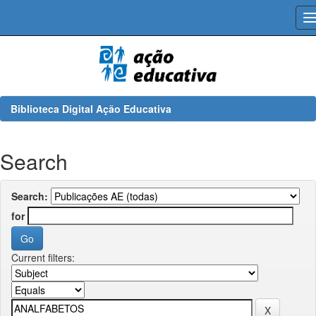
Skip
navigation
Biblioteca Digital Ação Educativa
Search
Search:
for
Current filters: