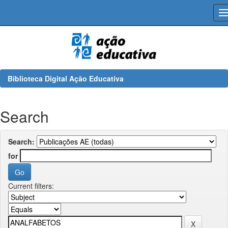
Skip
navigation
Biblioteca Digital Ação Educativa
Search
Search:
for
Current filters: