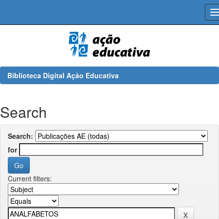
Skip
navigation
Biblioteca Digital Ação Educativa
Search
Search:
for
Current filters: