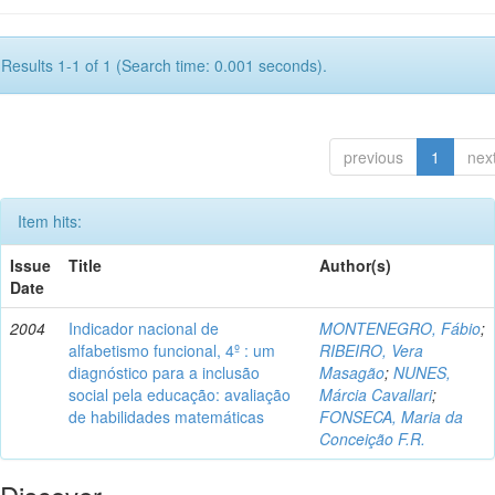
Results 1-1 of 1 (Search time: 0.001 seconds).
previous
1
nex
Item hits:
Issue
Title
Author(s)
Date
2004
Indicador nacional de
MONTENEGRO, Fábio
;
alfabetismo funcional, 4º : um
RIBEIRO, Vera
diagnóstico para a inclusão
Masagão
;
NUNES,
social pela educação: avaliação
Márcia Cavallari
;
de habilidades matemáticas
FONSECA, Maria da
Conceição F.R.