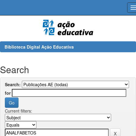
Skip
navigation
Biblioteca Digital Ação Educativa
Search
Search:
for
Current filters: