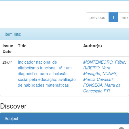
previous
1
nex
Item hits:
Issue
Title
Author(s)
Date
2004
Indicador nacional de
MONTENEGRO, Fábio
;
alfabetismo funcional, 4º : um
RIBEIRO, Vera
diagnóstico para a inclusão
Masagão
;
NUNES,
social pela educação: avaliação
Márcia Cavallari
;
de habilidades matemáticas
FONSECA, Maria da
Conceição F.R.
Discover
Subject