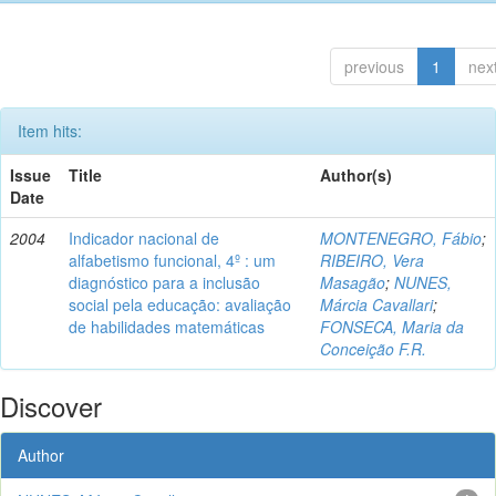
previous
1
nex
Item hits:
Issue
Title
Author(s)
Date
2004
Indicador nacional de
MONTENEGRO, Fábio
;
alfabetismo funcional, 4º : um
RIBEIRO, Vera
diagnóstico para a inclusão
Masagão
;
NUNES,
social pela educação: avaliação
Márcia Cavallari
;
de habilidades matemáticas
FONSECA, Maria da
Conceição F.R.
Discover
Author