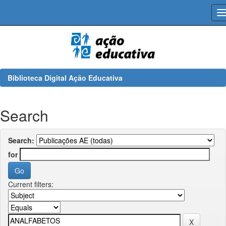
Skip
navigation
Biblioteca Digital Ação Educativa
Search
Search:
for
Current filters: