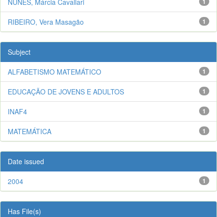
NUNES, Márcia Cavallari
1
RIBEIRO, Vera Masagão
1
Subject
ALFABETISMO MATEMÁTICO
1
EDUCAÇÃO DE JOVENS E ADULTOS
1
INAF4
1
MATEMÁTICA
1
Date issued
2004
1
Has File(s)