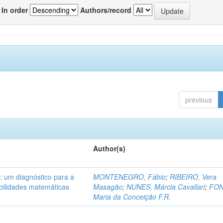
In order
Authors/record
previous
Author(s)
 : um diagnóstico para a
MONTENEGRO, Fábio
;
RIBEIRO, Vera
abilidades matemáticas
Masagão
;
NUNES, Márcia Cavallari
;
FON
Maria da Conceição F.R.