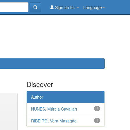
Sign on to:
Language
Discover
Author
NUNES, Márcia Cavallari
1
RIBEIRO, Vera Masagão
1