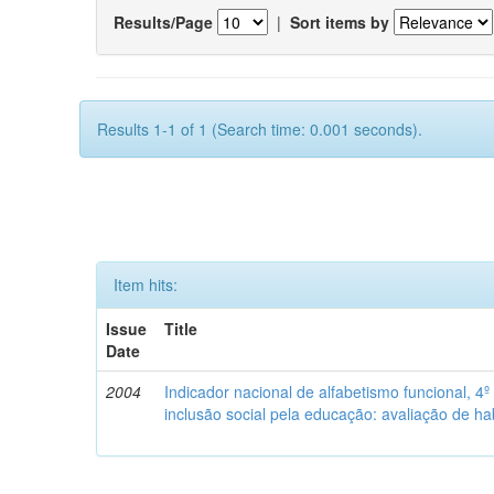
Results/Page
|
Sort items by
Results 1-1 of 1 (Search time: 0.001 seconds).
Item hits:
Issue
Title
Date
2004
Indicador nacional de alfabetismo funcional, 4º
inclusão social pela educação: avaliação de h