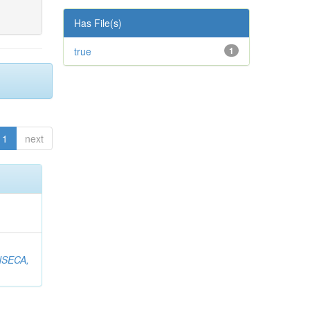
Has File(s)
true
1
1
next
SECA,