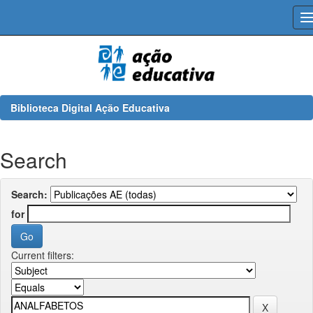
Skip
navigation
Biblioteca Digital Ação Educativa
Search
Search:
for
Current filters: