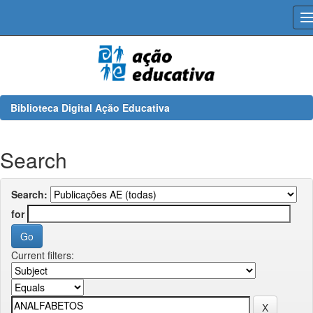
Skip
navigation
Biblioteca Digital Ação Educativa
Search
Search:
for
Current filters: