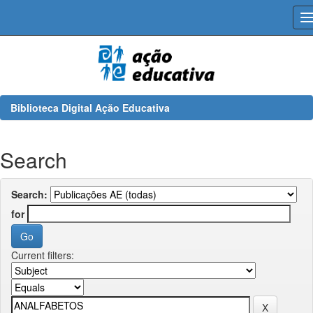
Skip
navigation
Biblioteca Digital Ação Educativa
Search
Search:
for
Current filters: