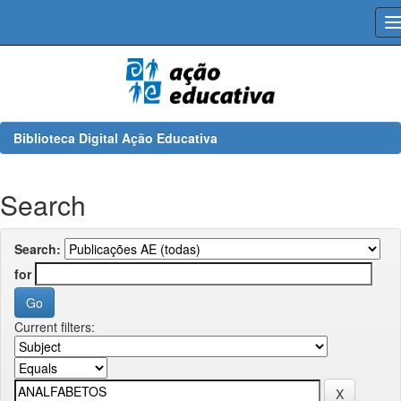
Skip
navigation
Biblioteca Digital Ação Educativa
Search
Search:
for
Current filters: