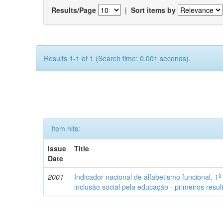
Results/Page
|
Sort items by
Results 1-1 of 1 (Search time: 0.001 seconds).
Item hits:
Issue
Title
Date
2001
Indicador nacional de alfabetismo funcional, 1º
inclusão social pela educação - primeiros resu