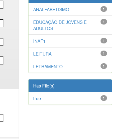
ANALFABETISMO
1
EDUCAÇÃO DE JOVENS E
1
ADULTOS
INAF1
1
LEITURA
1
LETRAMENTO
1
Has File(s)
true
1