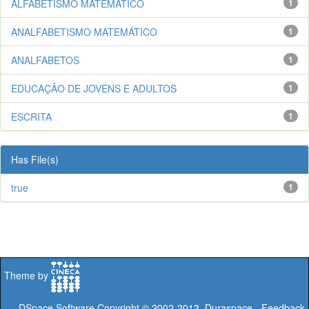
ALFABETISMO MATEMÁTICO
1
ANALFABETISMO MATEMÁTICO
1
ANALFABETOS
1
EDUCAÇÃO DE JOVENS E ADULTOS
1
ESCRITA
1
Has File(s)
true
1
Theme by
DSpace Software
Copyright © 2002-2013
Duraspace
-
Feedback