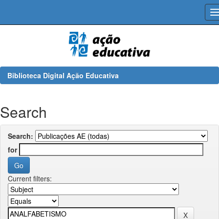
Skip
navigation
Biblioteca Digital Ação Educativa
Search
Search:
for
Current filters: