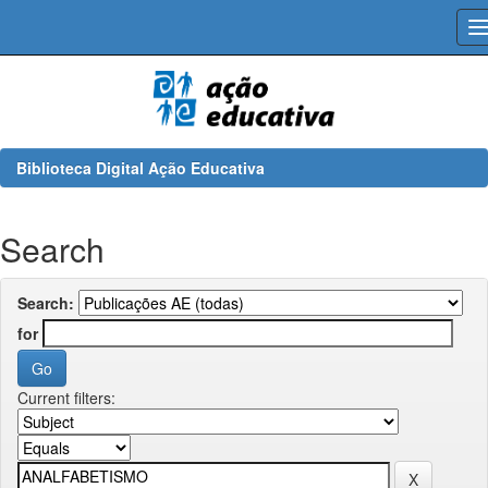
Skip
navigation
Biblioteca Digital Ação Educativa
Search
Search:
for
Current filters: