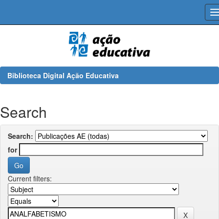
Skip
navigation
Biblioteca Digital Ação Educativa
Search
Search:
for
Current filters: