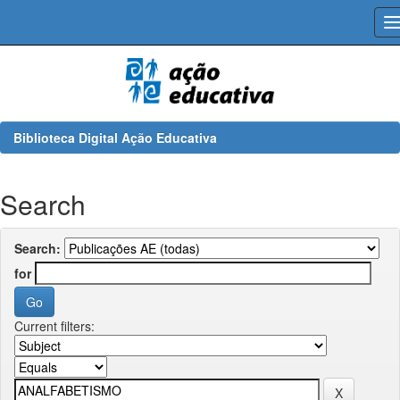
Skip
navigation
Biblioteca Digital Ação Educativa
Search
Search:
for
Current filters: