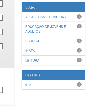
Subject
ALFABETISMO FUNCIONAL
1
EDUCAÇÃO DE JOVENS E
1
ADULTOS
ESCRITA
1
INAF5
1
LEITURA
1
Has File(s)
true
1