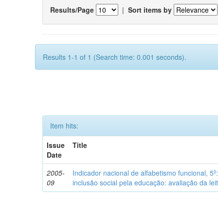
Results/Page
|
Sort items by
Results 1-1 of 1 (Search time: 0.001 seconds).
Item hits:
Issue
Title
Date
2005-
Indicador nacional de alfabetismo funcional, 5º
09
inclusão social pela educação: avaliação da leit