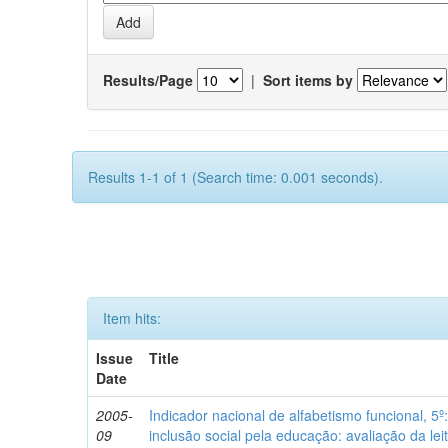
Results/Page
|
Sort items by
Results 1-1 of 1 (Search time: 0.001 seconds).
Item hits:
Issue
Title
Date
2005-
Indicador nacional de alfabetismo funcional, 5º
09
inclusão social pela educação: avaliação da leit