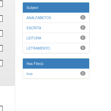
Subject
ANALFABETOS
1
ESCRITA
1
LEITURA
1
LETRAMENTO
1
Has File(s)
true
1