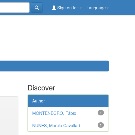
Sign on to:
Language
Discover
Author
MONTENEGRO, Fábio
1
NUNES, Márcia Cavallari
1