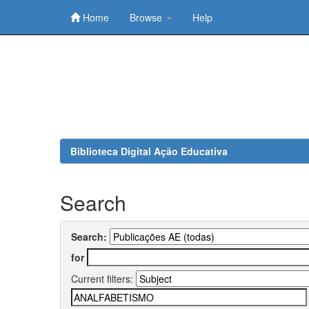
Home
Browse
Help
Skip
navigation
Biblioteca Digital Ação Educativa
Search
Search:
for
Current filters: