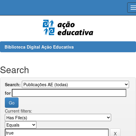
Skip
navigation
Biblioteca Digital Ação Educativa
Search
Search:
for
Current filters: