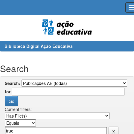
Skip
navigation
Biblioteca Digital Ação Educativa
Search
Search:
for
Current filters: