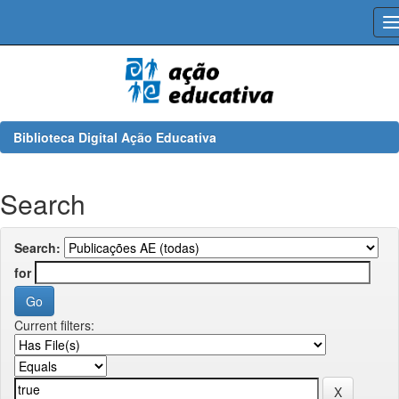
Skip
navigation
Biblioteca Digital Ação Educativa
Search
Search:
for
Current filters: