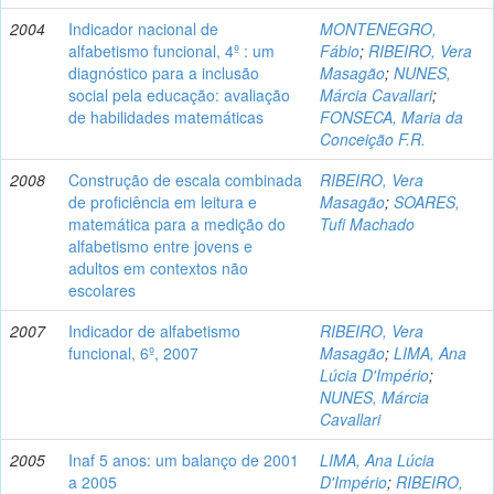
2004
Indicador nacional de
MONTENEGRO,
alfabetismo funcional, 4º : um
Fábio
;
RIBEIRO, Vera
diagnóstico para a inclusão
Masagão
;
NUNES,
social pela educação: avaliação
Márcia Cavallari
;
de habilidades matemáticas
FONSECA, Maria da
Conceição F.R.
2008
Construção de escala combinada
RIBEIRO, Vera
de proficiência em leitura e
Masagão
;
SOARES,
matemática para a medição do
Tufi Machado
alfabetismo entre jovens e
adultos em contextos não
escolares
2007
Indicador de alfabetismo
RIBEIRO, Vera
funcional, 6º, 2007
Masagão
;
LIMA, Ana
Lúcia D'Império
;
NUNES, Márcia
Cavallari
2005
Inaf 5 anos: um balanço de 2001
LIMA, Ana Lúcia
a 2005
D'Império
;
RIBEIRO,