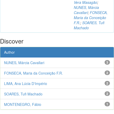
Vera Masagão
;
NUNES, Márcia
Cavallari
;
FONSECA,
Maria da Conceição
F.R.
;
SOARES, Tufi
Machado
Discover
Author
NUNES, Márcia Cavallari
3
FONSECA, Maria da Conceição F.R.
2
LIMA, Ana Lúcia D'Império
2
SOARES, Tufi Machado
2
MONTENEGRO, Fábio
1