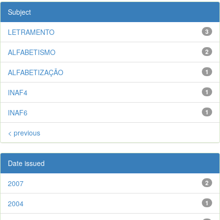
Subject
LETRAMENTO
3
ALFABETISMO
2
ALFABETIZAÇÃO
1
INAF4
1
INAF6
1
< previous
Date issued
2007
2
2004
1