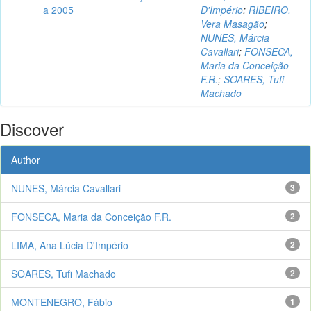
a 2005
D'Império
;
RIBEIRO,
Vera Masagão
;
NUNES, Márcia
Cavallari
;
FONSECA,
Maria da Conceição
F.R.
;
SOARES, Tufi
Machado
Discover
Author
NUNES, Márcia Cavallari
3
FONSECA, Maria da Conceição F.R.
2
LIMA, Ana Lúcia D'Império
2
SOARES, Tufi Machado
2
MONTENEGRO, Fábio
1