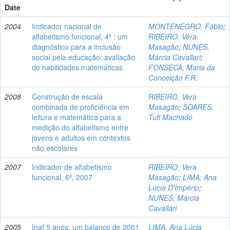
Date
2004
Indicador nacional de
MONTENEGRO, Fábio
;
alfabetismo funcional, 4º : um
RIBEIRO, Vera
diagnóstico para a inclusão
Masagão
;
NUNES,
social pela educação: avaliação
Márcia Cavallari
;
de habilidades matemáticas
FONSECA, Maria da
Conceição F.R.
2008
Construção de escala
RIBEIRO, Vera
combinada de proficiência em
Masagão
;
SOARES,
leitura e matemática para a
Tufi Machado
medição do alfabetismo entre
jovens e adultos em contextos
não escolares
2007
Indicador de alfabetismo
RIBEIRO, Vera
funcional, 6º, 2007
Masagão
;
LIMA, Ana
Lúcia D'Império
;
NUNES, Márcia
Cavallari
2005
Inaf 5 anos: um balanço de 2001
LIMA, Ana Lúcia