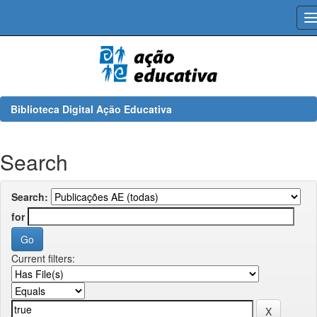
Skip
navigation
Biblioteca Digital Ação Educativa
Search
Search:
for
Current filters: