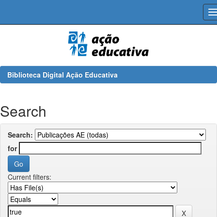
Skip
navigation
Biblioteca Digital Ação Educativa
Search
Search:
for
Current filters: