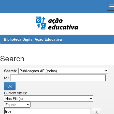
Skip
navigation
Biblioteca Digital Ação Educativa
Search
Search:
for
Current filters: