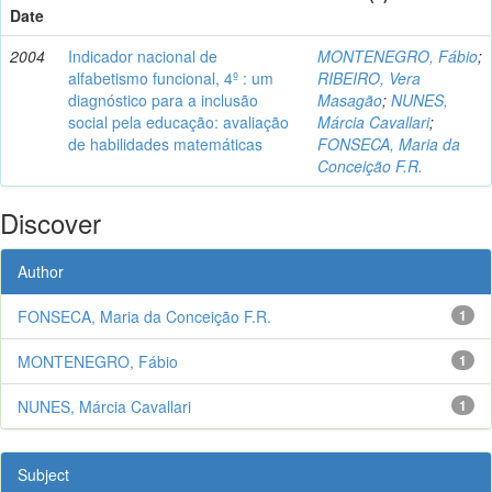
Date
2004
Indicador nacional de
MONTENEGRO, Fábio
;
alfabetismo funcional, 4º : um
RIBEIRO, Vera
diagnóstico para a inclusão
Masagão
;
NUNES,
social pela educação: avaliação
Márcia Cavallari
;
de habilidades matemáticas
FONSECA, Maria da
Conceição F.R.
Discover
Author
FONSECA, Maria da Conceição F.R.
1
MONTENEGRO, Fábio
1
NUNES, Márcia Cavallari
1
Subject