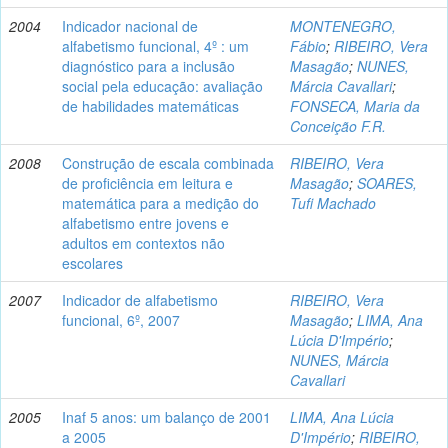
2004
Indicador nacional de
MONTENEGRO,
alfabetismo funcional, 4º : um
Fábio
;
RIBEIRO, Vera
diagnóstico para a inclusão
Masagão
;
NUNES,
social pela educação: avaliação
Márcia Cavallari
;
de habilidades matemáticas
FONSECA, Maria da
Conceição F.R.
2008
Construção de escala combinada
RIBEIRO, Vera
de proficiência em leitura e
Masagão
;
SOARES,
matemática para a medição do
Tufi Machado
alfabetismo entre jovens e
adultos em contextos não
escolares
2007
Indicador de alfabetismo
RIBEIRO, Vera
funcional, 6º, 2007
Masagão
;
LIMA, Ana
Lúcia D'Império
;
NUNES, Márcia
Cavallari
2005
Inaf 5 anos: um balanço de 2001
LIMA, Ana Lúcia
a 2005
D'Império
;
RIBEIRO,