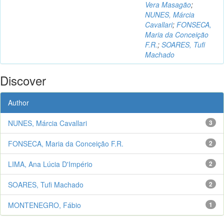
Vera Masagão
;
NUNES, Márcia
Cavallari
;
FONSECA,
Maria da Conceição
F.R.
;
SOARES, Tufi
Machado
Discover
Author
NUNES, Márcia Cavallari
3
FONSECA, Maria da Conceição F.R.
2
LIMA, Ana Lúcia D'Império
2
SOARES, Tufi Machado
2
MONTENEGRO, Fábio
1