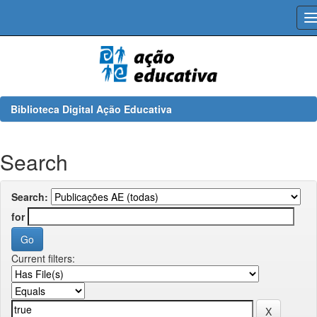
Skip
navigation
Biblioteca Digital Ação Educativa
Search
Search:
for
Current filters: