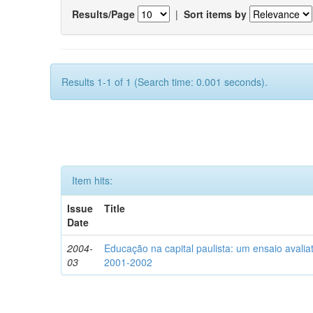
Results/Page
|
Sort items by
Results 1-1 of 1 (Search time: 0.001 seconds).
Item hits:
Issue
Title
Date
2004-
Educação na capital paulista: um ensaio avaliat
03
2001-2002