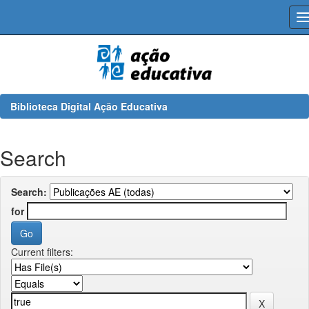
Skip
navigation
Biblioteca Digital Ação Educativa
Search
Search:
for
Current filters: