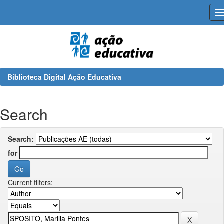
Skip
navigation
Biblioteca Digital Ação Educativa
Search
Search:
for
Current filters: