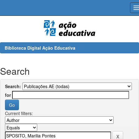
Skip
navigation
Biblioteca Digital Ação Educativa
Search
Search:
for
Current filters: