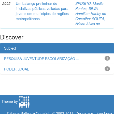
2005
Um balanço preliminar de
SPOSITO, Marilia
iniciativas públicas voltadas para
Pontes
;
SILVA,
jovens em municípios de regiões
Hamilton Harley de
metropolitanas
Carvalho
;
SOUZA,
Nilson Alves de
Discover
Subject
PESQUISA JUVENTUDE ESCOLARIZAÇÃO ...
1
PODER LOCAL
1
Theme by
DSpace Software
Copyright © 2002-2013
Duraspace
-
Feedback