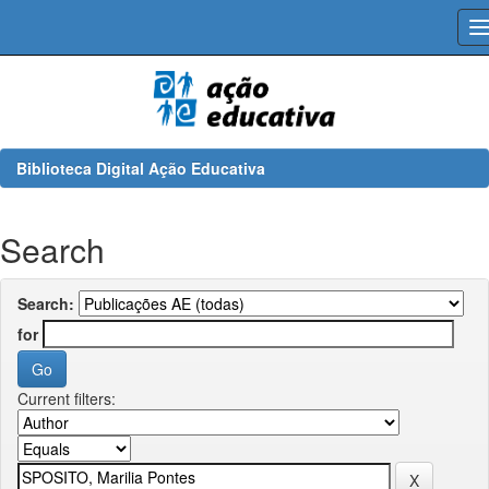
Skip
navigation
Biblioteca Digital Ação Educativa
Search
Search:
for
Current filters: