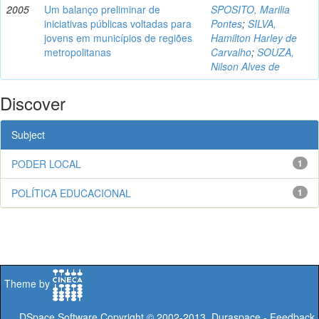
2005
Um balanço preliminar de
SPOSITO, Marilia
iniciativas públicas voltadas para
Pontes
;
SILVA,
jovens em municípios de regiões
Hamilton Harley de
metropolitanas
Carvalho
;
SOUZA,
Nilson Alves de
Discover
Subject
PODER LOCAL
1
POLÍTICA EDUCACIONAL
1
Theme by
DSpace Software
Copyright © 2002-2013
Duraspace
-
Feedback