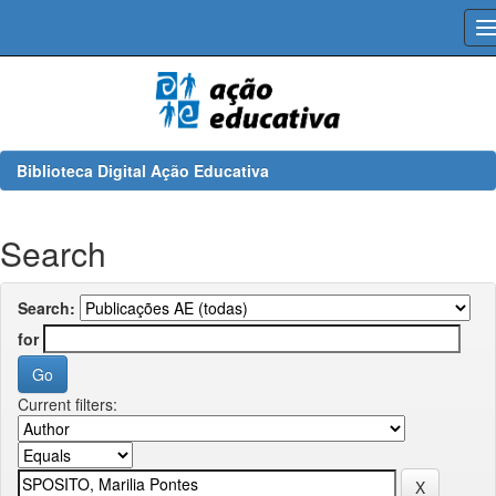
Skip
navigation
Biblioteca Digital Ação Educativa
Search
Search:
for
Current filters: