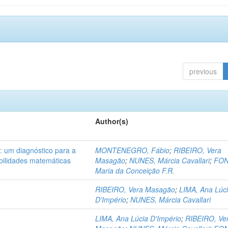
previous
Author(s)
 : um diagnóstico para a
MONTENEGRO, Fábio
;
RIBEIRO, Vera
abilidades matemáticas
Masagão
;
NUNES, Márcia Cavallari
;
FON
Maria da Conceição F.R.
RIBEIRO, Vera Masagão
;
LIMA, Ana Lúc
D'Império
;
NUNES, Márcia Cavallari
LIMA, Ana Lúcia D'Império
;
RIBEIRO, Ve