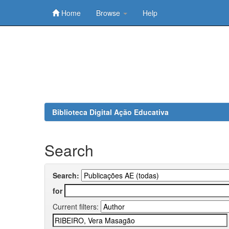
Home
Browse
Help
Skip
navigation
Biblioteca Digital Ação Educativa
Search
Search:
for
Current filters: