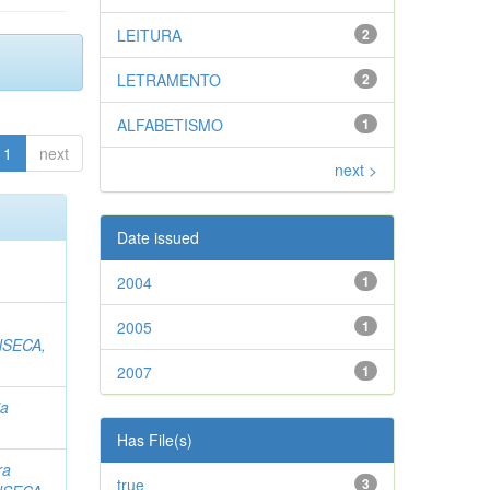
LEITURA
2
LETRAMENTO
2
ALFABETISMO
1
1
next
next >
Date issued
2004
1
2005
1
SECA,
2007
1
ia
Has File(s)
ra
true
3