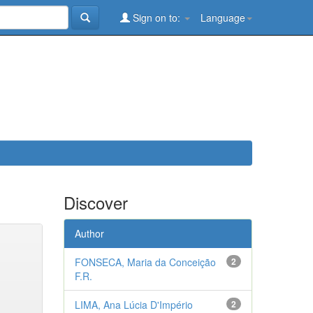
Sign on to:
Language
Discover
Author
FONSECA, Maria da Conceição
2
F.R.
LIMA, Ana Lúcia D'Império
2