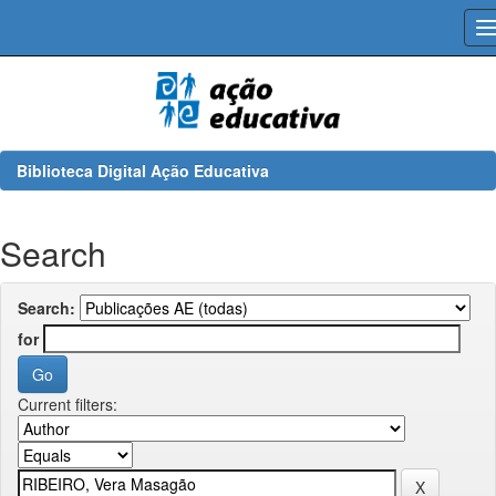
Skip
navigation
Biblioteca Digital Ação Educativa
Search
Search:
for
Current filters: