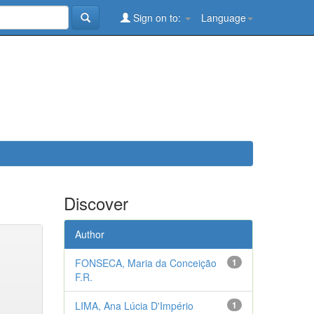
Sign on to:
Language
Discover
Author
FONSECA, Maria da Conceição
1
F.R.
LIMA, Ana Lúcia D'Império
1