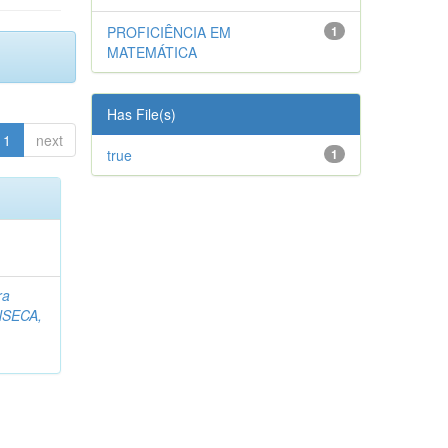
PROFICIÊNCIA EM
1
MATEMÁTICA
Has File(s)
1
next
true
1
ra
SECA,