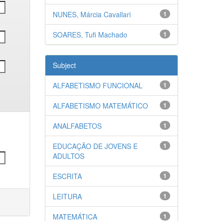
NUNES, Márcia Cavallari
1
SOARES, Tufi Machado
1
Subject
ALFABETISMO FUNCIONAL
1
ALFABETISMO MATEMÁTICO
1
ANALFABETOS
1
EDUCAÇÃO DE JOVENS E
1
ADULTOS
ESCRITA
1
LEITURA
1
MATEMÁTICA
1