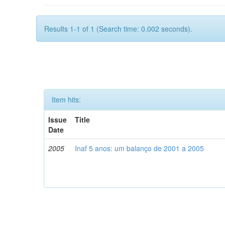
Results 1-1 of 1 (Search time: 0.002 seconds).
Item hits:
Issue
Title
Date
2005
Inaf 5 anos: um balanço de 2001 a 2005