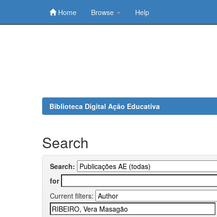
Home
Browse
Help
Skip
navigation
Biblioteca Digital Ação Educativa
Search
Search:
for
Current filters: