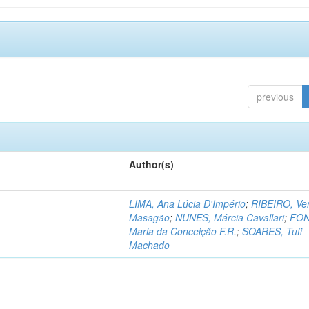
previous
Author(s)
LIMA, Ana Lúcia D'Império
;
RIBEIRO, Ve
Masagão
;
NUNES, Márcia Cavallari
;
FON
Maria da Conceição F.R.
;
SOARES, Tufi
Machado